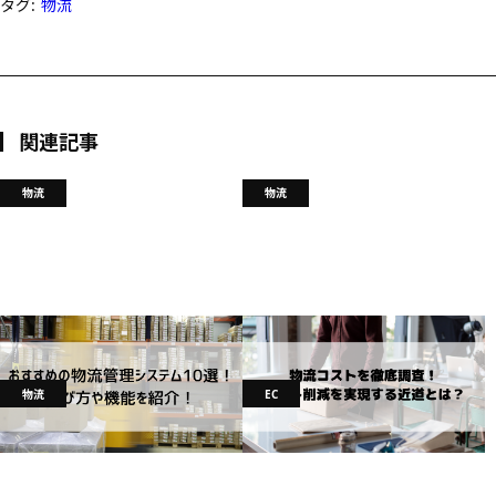
タグ:
物流
関連記事
物流
物流
おすすめの物流管理システム10選！
物流コストを徹底調査！コスト削減
選び方や機能を紹介！
を実現する近道とは？
2023.10.06
物流
2023.10.06
物流
物流
EC