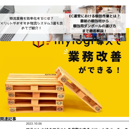
物流業務を効率化するには？メリッ
EC運営における梱包作業の重要性と
トやおすすめ物流システム3選も含め
は？最新の梱包材から梱包用ダンボ
てご紹介！
ールの選び方まで徹底解説！
2023.10.06
物流
2023.10.06
物流
関連記事
2023.10.06