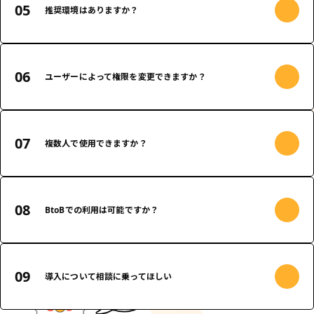
推奨環境はありますか？
ーダーでのご使用も可能です。
Google Chromeの最新版
解像度は1366×768 以上を推奨しています。
ユーザーによって権限を変更できますか？
可能です。
管理者・事務所担当者・倉庫担当者の３つの権限があり、変更も可能です。
複数人で使用できますか？
プランによってユーザー数が異なります。
Basicプランで３名まで、Standardプランで５名まで使用可能です。
BtoBでの利用は可能ですか？
可能です。
一つの環境でBtoBとBtoCでご利用いただけるので、在庫管理が簡単に行えます。
導入について相談に乗ってほしい