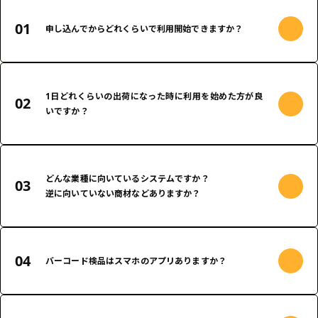
申し込んでからどれくらいで利用開始できますか？
ご要望によって異なりますが、最短で３営業日〜環境をご用意が可能です。
1日どれくらいの出荷になった時に利用を始めた方が良
いですか？
1日1件からでもご利用開始をお勧めします。
初期からご利用いただくことで、出荷が急に増えた場合もミスなく対応できるよ
どんな業種に向いているシステムですか？
うになります。
逆に向いていない商材などありますか？
多色展開や多サイズ管理が必要なアパレル商品に向いています。
現在、賞味期限などのロット管理対応をしておりませんので、食品などは向いて
バーコード検品はスマホのアプリありますか？
おりません。
アプリはございません。
バーコード検品時KEYENCE端末を推奨しておりますがタブレット＋バーコードリ