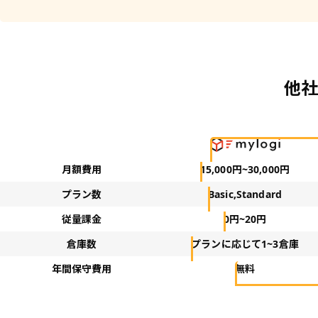
他社
月額費用
15,000円~30,000円
プラン数
Basic,Standard
従量課金
0円~20円
倉庫数
プランに応じて1~3倉庫
年間保守費用
無料