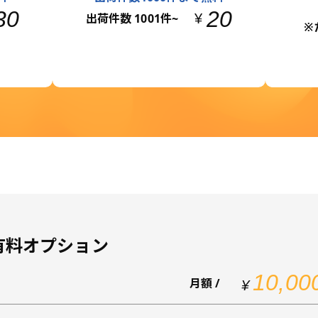
30
20
出荷件数 1001件~
¥
※
有料オプション
10,00
月額 /
¥