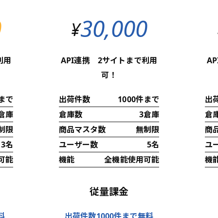
0
30,000
¥
利用
API連携 2サイトまで利用
A
可！
件まで
出荷件数
1000件まで
出
倉庫
倉庫数
3倉庫
倉
制限
商品マスタ数
無制限
商
3名
ユーザー数
5名
ユ
可能
機能
全機能使用可能
機
従量課金
料
出荷件数1000件まで無料