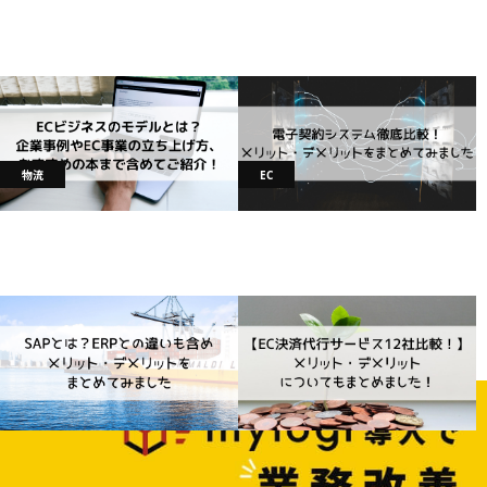
ECビジネスのモデルとは？ECの基礎
電子契約システム徹底比較！メリッ
知識やECビジネスの立ち上げ方まで
ト・デメリットをまとめてみました
2023.10.06
EC運営
ご紹介！
2023.10.06
EC運営
物流
EC
SAPとは？ERPとの違いも含めメリ
EC決済代行サービス12社比較！メリ
ット・デメリットをまとめてみまし
ット・デメリットについてもまとめ
た
ました！
2023.10.06
EC運営
2023.10.06
EC運営