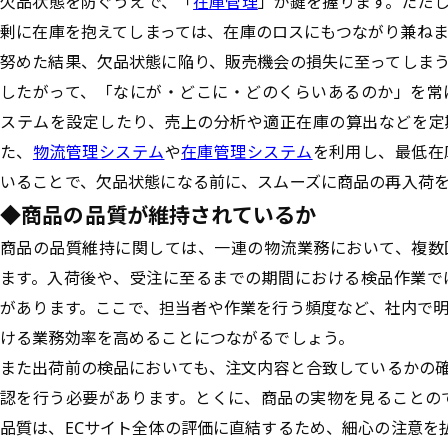
欠品状態を防ぐうえで、「
在庫管理
」が鍵を握ります。ただ
剰に在庫を抱えてしまっては、在庫のロスにもつながり兼ね
努めた結果、欠品状態に陥り、販売機会の損失に至ってしま
したがって、「なにが・どこに・どのくらいあるのか」を常
ステムを設定したり、売上の分析や適正在庫の算出などを定
た、
物流管理システム
や
在庫管理システム
を利用し、最低在
いることで、欠品状態になる前に、スムーズに商品の再入荷
◆商品の品質が維持されているか
商品の品質維持に関しては、一連の物流業務において、複数
ます。入荷後や、受注に至るまでの期間における検品作業で
があります。ここで、担当者や作業を行う頻度など、社内で
ける業務効率を高めることにつながるでしょう。
また出荷前の検品においても、注文内容と合致しているかの
認を行う必要があります。とくに、商品の実物を見ることの
品質は、ECサイト全体の評価に直結するため、細心の注意を