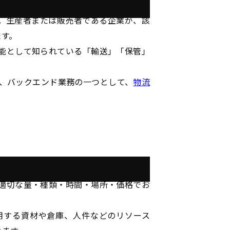
。生産者または販売者である企業が、該
ます。
能として知られている「輸送」「保管」
、バックエンド業務の一つとして、
物流
適切な量・種類・時間・場所・価格でお
用する資材や倉庫、人件などのリソース