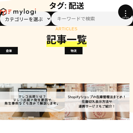
タグ:
配送
ARTICLES
記事一覧
倉庫
物流
テレコ出荷とは？テレコ出荷の発生
「BOPIS」が近年注目される理由
要因や発生事例なども含めて解説し
は？コロナ禍での消費者ニーズを踏
ます。
まえて、メリットや事例をご紹介し
2023.10.06
配送
ます。
2023.10.06
配送