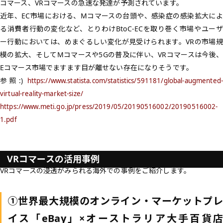
コマース、VRコマースの急速な発達が予測されています。
近年、EC市場における、Mコマースの台頭や、感染症の感染拡大によ
る消費者行動の変化など、とりわけBtoC-ECを取り巻く市場やユーザ
ー行動においては、めまぐるしい変化が見受けられます。VRの市場規
模の拡大、そしてMコマースや5Gの普及に伴い、VRコマースは今後、
Eコマース市場でますます目が離せない存在になりそうです。
参照:)
https://www.statista.com/statistics/591181/global-augmented-
virtual-reality-market-size/
https://www.meti.go.jp/press/2019/05/20190516002/20190516002-
1.pdf
VRコマースの活用事例
VRコマースの浸透がみられる海外での事例をご紹介します。
①世界最大規模のオンライン・マーケットプレ
イス「eBay」×オーストラリア大手百貨店