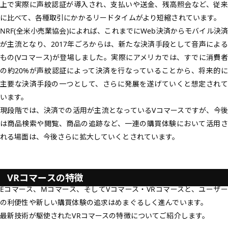
上で実際に声紋認証が導入され、支払いや送金、残高照会など、従来
に比べて、各種取引にかかるリードタイムがより短縮されています。
NRF(全米小売業協会)によれば、これまでにWeb決済からモバイル決済
が主流となり、2017年ごろからは、新たな決済手段として音声による
もの(Vコマース)が登場しました。実際にアメリカでは、すでに消費者
の約20%が声紋認証によって決済を行なっていることから、将来的に
主要な決済手段の一つとして、さらに発展を遂げていくと想定されて
います。
現段階では、決済での活用が主流となっているVコマースですが、今後
は商品検索や閲覧、商品の追跡など、一連の購買体験において活用さ
れる場面は、今後さらに拡大していくとされています。
VRコマースの特徴
Eコマース、Mコマース、そしてVコマース・VRコマースと、ユーザー
の利便性や新しい購買体験の追求はめまぐるしく進んでいます。
最新技術が駆使されたVRコマースの特徴についてご紹介します。