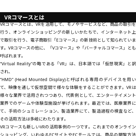
VRコマースとは
VRコマースとは、
VRを活用
して、モノやサービスなど、商品の取引
行う、
オンラインショッピングの新しいかたち
で、インターネット上
で取引を行う、電子商取引「Eコマース」の新技術として知られていま
す。VRコマースの他に、「Vコマース」や「バーチャルコマース」とも
呼ばれます。
“Virtual Reality”の略である「VR」は、日本語では「仮想現実」と訳
され、
“HMD” (Head Mounted Display)と呼ばれる専用のデバイスを用い
て、映像を通して仮想空間で様々な体験をすることができます。VRは
様々な業界で活用されつつあり、代表例として、エンターテイメント
業界でのゲームや体験型施設が挙げられます。最近では、医療業界に
て、手術のシュミレーション、製造業界にて、製造過程の検査など、
その活用方法は多岐にわたります。
VRコマースも新しいVRの活用事例の一つです。これまでのオンライン
ショッピング、いわゆるECサイトやECモールでは、商品の閲覧方法