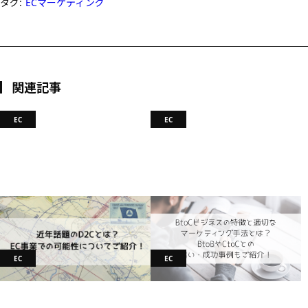
タグ:
ECマーケティング
関連記事
EC
EC
近年話題のD2Cとは？EC事業での可
BtoCビジネスの特徴・適切なマーケ
能性についてご紹介！
ティング手法とは？BtoBやCtoCと
2023.10.06
ECマーケティング
の違い・成功事例もご紹介！
2023.10.06
ECマーケティング
EC
EC