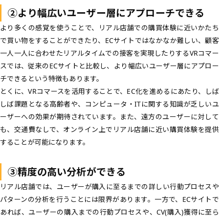
②より幅広いユーザー層にアプローチできる
より多くの感覚を使うことで、リアル店舗での購買体験に近いかたち
で買い物をすることができたり、ECサイトではなかなか難しい、
顧客
一人一人に合わせたリアルタイムでの接客
を実現したりするVRコマー
スでは、従来のECサイトと比較し、より幅広いユーザー層にアプロー
チできるという特徴もあります。
とくに、VRコマースを活用することで、EC化を進めるにあたり、しば
しば課題となる
高齢者
や、
コンピュータ・ITに関する知識が乏しい
ーザー
への効果が期待されています。また、
遠方のユーザー
に対して
も、交通費なしで、オンライン上でリアル店舗に近い購買体験を提供
することが可能になります。
③精度の高い分析ができる
リアル店舗では、ユーザーが購入に至るまでの詳しい行動プロセスや
パターンの分析を行うことには限界があります。一方で、ECサイトで
あれば、ユーザーの
購入までの行動プロセス
や、CV(購入)獲得に至ら