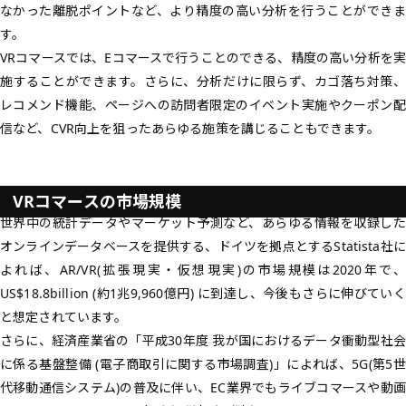
なかった
離脱ポイント
など、より精度の高い分析を行うことができま
す。
VRコマースでは、Eコマースで行うことのできる、精度の高い分析を実
施することができます。さらに、分析だけに限らず、カゴ落ち対策、
レコメンド機能、ページへの訪問者限定のイベント実施やクーポン配
信など、CVR向上を狙ったあらゆる施策を講じることもできます。
VRコマースの市場規模
世界中の統計データやマーケット予測など、あらゆる情報を収録した
オンラインデータベースを提供する、ドイツを拠点とするStatista社に
よれば、AR/VR(拡張現実・仮想現実)の市場規模は2020年で、
US$18.8billion (約1兆9,960億円)
に到達し、今後もさらに伸びていく
と想定されています。
さらに、経済産業省の「平成30年度 我が国におけるデータ衝動型社会
に係る基盤整備 (電子商取引に関する市場調査)」によれば、
5G
(第5
代移動通信システム)
の普及
に伴い、EC業界でもライブコマースや動