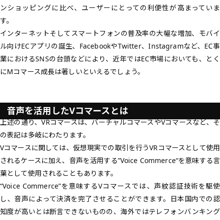
ンショッピングに比べ、ユーザーにとっての利便性が高まっていま
す。
インターネットそしてスマートフォンの普及率の大幅な増加、モバイ
ル向けECアプリの誕生、FacebookやTwitter、Instagramなど、EC事
業におけるSNSの台頭などにより、近年ではEC市場においても、とく
にMコマース成長は著しいといえるでしょう。
音声を活用したVコマースとは
上述の通り、VRコマースは、バーチャルコマースやVコマースなど、そ
の表記は多岐にわたります。
Vコマースに関しては、仮想現実での取引を行うVRコマースとして使用
されるケースに加え、音声を活用する”
Voice Commerce
“を意味する言
葉として使用されることもあります。
“Voice Commerce”を意味するVコマースでは、
声紋認証技術
を駆使
し、音声によって決済を完了させることができます。日本国内での認
知度が高いとは断言できないものの、海外ではテレフォンバンキング