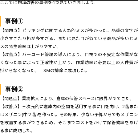
ここでは物流改善の事例を4つ見ていきましょう。
事例①
【問題点】
ピッキングに関する人為的ミスが多かった。品番の文字が
小さすぎたり桁が多すぎる、または見た目が似ている商品が多いとミ
スの発生確率は上がりやすい。
【改善点】
バーコード管理の導入により、目視での不安定な作業が
くなった事によって正確性が上がり、作業効率と必要以上の人件費が
掛からなくなった。＝3Mの排除に成功した。
事例②
【問題点】
業務拡大により、倉庫の保管スペースに限界がでてきた。
【改善点】
三次元的に倉庫内の空間を活用する事に目を向け、2階また
はメザニン(中２階)を作った。その結果、少ない予算からでもメザニン
を設置する事ができるため、そこまでコストをかけず保管効率をあげ
る事に成功した。