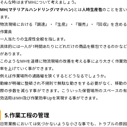
そんな時はまずMHについて考えましょう。
MH(マテリアルハンドリング/マテハン)
とは
人時生産性
のことを言い
ます。
物流現場における『調達』・『生産』・『販売』・『回収』を含める
作業員
一人当たりの生産性全般を指します。
具体的には一人が1時間あたりにどれだけの商品を梱包できるのかなど
があります。
このようなMHを道標に物流現場の改善を考える事により大きく作業効
率を上げていく事ができます。
例えば作業場所の通路幅を狭くするとどうなるでしょうか。
動線が明確に整頓され不規則で無駄な動きをする必要がなく、移動の
際の歩数を減らす事ができます。こういった保管場所のスペースの有
効活用はMH及び作業効率Upを実現する事ができます。
5.作業工程の管理
日常業務においては気づかないような小さな事でも、トラブルの原因