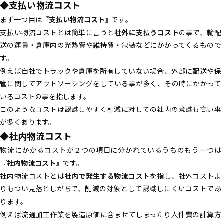
◆支払い物流コスト
まず一つ目は
『支払い物流コスト』
です。
支払い物流コストとは簡単に言うと
社外に支払うコスト
の事で、輸配
送の運賃・倉庫内の光熱費や維持費・包装などにかかってくるもので
す。
例えば自社でトラックや倉庫を所有していない場合、外部に配送や保
管に関してアウトソーシングをしている事が多く、その時にかかって
いるコストの事を指します。
このようなコストは認識しやすく削減に対しての社内の意識も高い事
が多くあります。
◆社内物流コスト
物流にかかるコストが２つの項目に分かれているうちのもう一つは
『社内物流コスト』
です。
社内物流コストとは
社内で発生する物流コスト
を指し、社外コストよ
りもつい見落としがちで、削減の対象として認識しにくいコストであ
ります。
例えば流通加工作業を製造原価に含ませてしまったり人件費の計算方