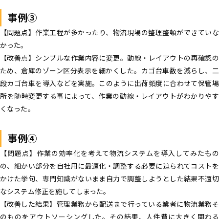
事例③
【問題点】
作業工程が多かったり、物流現場の整理整頓ができてい
かった。
【改善点】
シンプルな作業内容に変更。動線・レイアウトの再確認の
ため、倉庫のゾーン区分表示を細かくした。カゴ台車数を減らし、二
段カゴ台車を導入などを実施。このように出荷頻度に合わせて保管場
所を随時変更する事によって、作業の動線・レイアウトがわかりやす
くなった。
事例④
【問題点】
作業の効率化を考えて物流システムを導入してみたも
の、細かい部分を自社用に最適化・調整する必要に迫られてコストを
かけた挙句、専門知識がないまま自力で調整しようとした結果不適切
なシステム修正を施してしまった。
【改善した結果】
管理業務から配送まで行っている業者に物流業務そ
のものをアウトソーシングした。その結果、人件費に大きく関わる