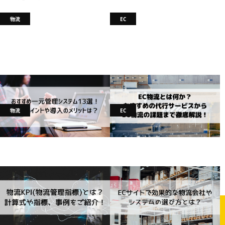
物流
EC
おすすめEC一元管理システム13選！
EC物流とは？EC物流会社10社の比較
比較ポイントや導入のメリットは？
や課題など徹底解説！
2023.10.06
pickup
物流
2023.10.06
物流
物流
EC
物流KPI(物流管理指標)とは？計算式
物流会社の選び方とは？6つのポイン
や導入方法をご紹介！
トで失敗しない物流会社選びを！
2023.10.06
物流
2023.10.06
物流